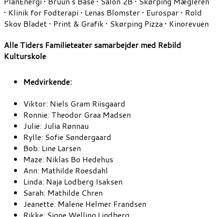
PlanEnergi • Bruun’s Base • Salon 2B • Skørping Mægleren
• Klinik for Fodterapi • Lenas Blomster • Eurospar • Rold
Skov Bladet • Print & Grafik • Skørping Pizza • Kinorevuen
Alle Tiders Familieteater samarbejder med Rebild
Kulturskole
Medvirkende:
Viktor: Niels Gram Riisgaard
Ronnie: Theodor Graa Madsen
Julie: Julia Rønnau
Rylle: Sofie Søndergaard
Bob: Line Larsen
Maze: Niklas Bo Hedehus
Ann: Mathilde Roesdahl
Linda: Naja Lodberg Isaksen
Sarah: Mathilde Chren
Jeanette: Malene Helmer Frandsen
Rikke: Signe Welling Lindberg