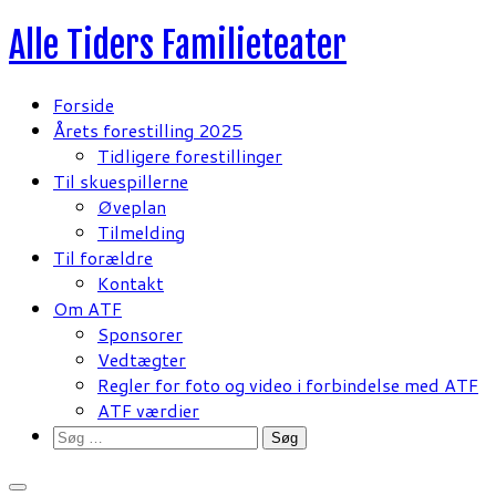
Fortsæt
Alle Tiders Familieteater
til
indhold
Forside
Årets forestilling 2025
Tidligere forestillinger
Til skuespillerne
Øveplan
Tilmelding
Til forældre
Kontakt
Om ATF
Sponsorer
Vedtægter
Regler for foto og video i forbindelse med ATF
ATF værdier
Søg
efter: