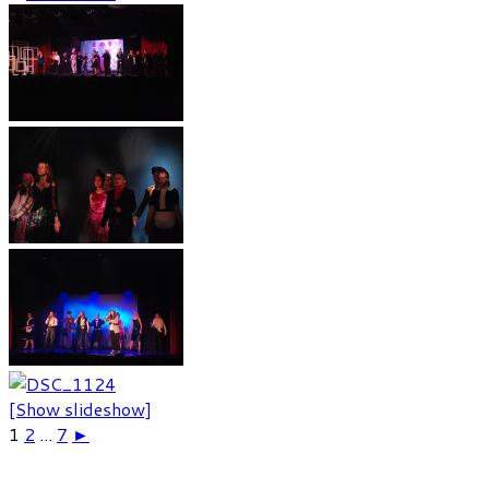
[Show slideshow]
1
2
...
7
►