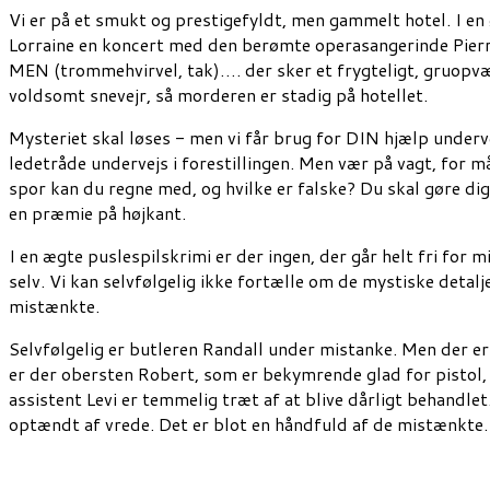
Vi er på et smukt og prestigefyldt, men gammelt hotel. I e
Lorraine en koncert med den berømte operasangerinde Pierr
MEN (trommehvirvel, tak)…. der sker et frygteligt, gruopvæ
voldsomt snevejr, så morderen er stadig på hotellet.
Mysteriet skal løses - men vi får brug for DIN hjælp under
ledetråde undervejs i forestillingen. Men vær på vagt, for må
spor kan du regne med, og hvilke er falske? Du skal gøre di
en præmie på højkant.
I en ægte puslespilskrimi er der ingen, der går helt fri for 
selv. Vi kan selvfølgelig ikke fortælle om de mystiske detalje
mistænkte.
Selvfølgelig er butleren Randall under mistanke. Men der e
er der obersten Robert, som er bekymrende glad for pistol,
assistent Levi er temmelig træt af at blive dårligt behandle
optændt af vrede. Det er blot en håndfuld af de mistænkte