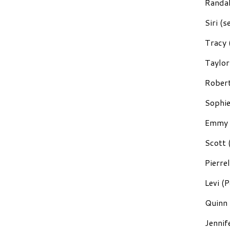
Randal
Siri (
Tracy 
Taylor
Robert
Sophie
Emmy (
Scott 
Pierre
Levi (
Quinn 
Jennif