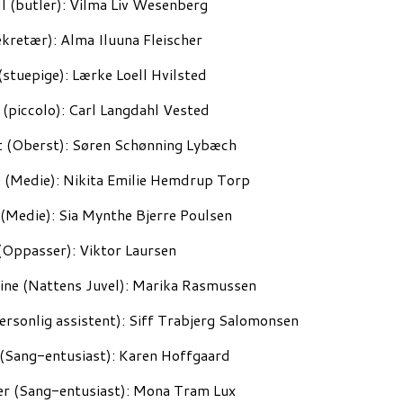
l (butler): Vilma Liv Wesenberg
sekretær): Alma Iluuna Fleischer
(stuepige): Lærke Loell Hvilsted
 (piccolo): Carl Langdahl Vested
 (Oberst): Søren Schønning Lybæch
 (Medie): Nikita Emilie Hemdrup Torp
Medie): Sia Mynthe Bjerre Poulsen
(Oppasser): Viktor Laursen
line (Nattens Juvel): Marika Rasmussen
Personlig assistent): Siff Trabjerg Salomonsen
(Sang-entusiast): Karen Hoffgaard
er (Sang-entusiast): Mona Tram Lux