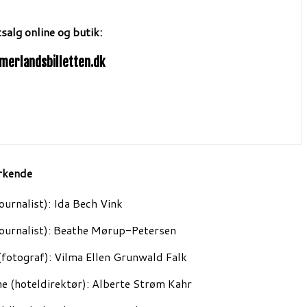
tsalg online og butik:
erlandsbilletten.dk
rkende
journalist): Ida Bech Vink
journalist): Beathe Mørup-Petersen
 (fotograf): Vilma Ellen Grunwald Falk
ne (hoteldirektør): Alberte Strøm Kahr