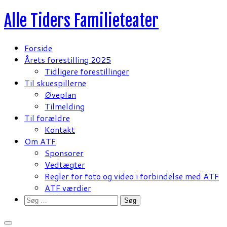
Fortsæt
Alle Tiders Familieteater
til
indhold
Forside
Årets forestilling 2025
Tidligere forestillinger
Til skuespillerne
Øveplan
Tilmelding
Til forældre
Kontakt
Om ATF
Sponsorer
Vedtægter
Regler for foto og video i forbindelse med ATF
ATF værdier
Søg
efter: