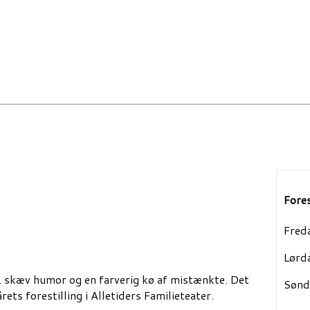
Fores
Fred
Lørd
, skæv humor og en farverig kø af mistænkte. Det
Sønd
ets forestilling i Alletiders Familieteater.