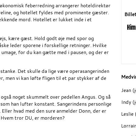
n økonomisk feberredning arrangerer hoteldirektør
eline, og hotellet fyldes med prominente gæster.
Bille
kkende mord. Hotellet er lukket inde i et
Himm
vejs, kære gæst. Hold godt øje med spor og
ske leder sporene i forskellige retninger. Hvilke
g umage, for du kan gætte med i pausen, og der er
mistanke. Det skulle da lige være operasangerinden
Medvi
r, men vi kan løfte fligen til et par stykker af de
Jean (
r også noget skummelt over pedellen Angus. Og så
Indy (
 som han lufter konstant. Sangerindens personlige
t. Eller hvad med den sure anmelder Donn, der er
Leslie
. Hvem tror DU, er morderen?
Lorrai