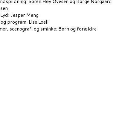
ndspildning: Søren Høy Ovesen og
Børge Nørgaard
sen
 Lyd: Jesper Meng
 og program:
Lise Loell
er, scenografi og sminke: Børn og forældre