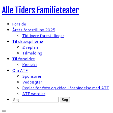
Fortsæt
Alle Tiders Familieteater
til
indhold
Forside
Årets forestilling 2025
Tidligere forestillinger
Til skuespillerne
Øveplan
Tilmelding
Til forældre
Kontakt
Om ATF
Sponsorer
Vedtægter
Regler for foto og video i forbindelse med ATF
ATF værdier
Søg
efter: