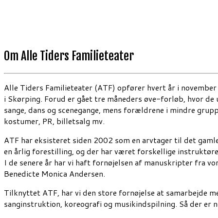
Om Alle Tiders Familieteater
Alle Tiders Familieteater (ATF) opfører hvert år i november
i Skørping. Forud er gået tre måneders øve-forløb, hvor de
sange, dans og scenegange, mens forældrene i mindre grupp
kostumer, PR, billetsalg mv.
ATF har eksisteret siden 2002 som en arvtager til det gamle
en årlig forestilling, og der har været forskellige instruktø
I de senere år har vi haft fornøjelsen af manuskripter fra v
Benedicte Monica Andersen.
Tilknyttet ATF, har vi den store fornøjelse at samarbejde me
sanginstruktion, koreografi og musikindspilning. Så der er nok