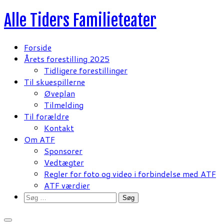
Fortsæt
Alle Tiders Familieteater
til
indhold
Forside
Årets forestilling 2025
Tidligere forestillinger
Til skuespillerne
Øveplan
Tilmelding
Til forældre
Kontakt
Om ATF
Sponsorer
Vedtægter
Regler for foto og video i forbindelse med ATF
ATF værdier
Søg
efter: