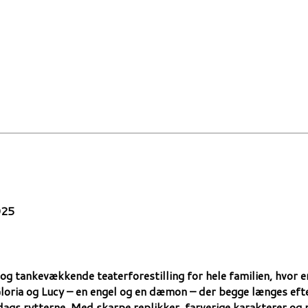
025
 tankevækkende teaterforestilling for hele familien, hvor 
r Gloria og Lucy – en engel og en dæmon – der begge længes e
dags rytterne. Med skarpe replikker, farverige karakterer og