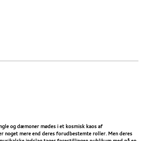
engle og dæmoner mødes i et kosmisk kaos af
fter noget mere end deres forudbestemte roller. Men deres
 musikalske indslag tager forestillingen publikum med på en