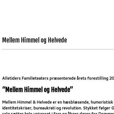
Mellem Himmel og Helvede
Alletiders Familieteaters præsenterede årets forestilling 2
“Mellem Himmel og Helvede”
Mellem Himmel & Helvede er en hæsblæsende, humoristisk og
identitetskriser, bureaukrati og revolution. Stykket følge
valg sætter hele universet i fare og åbner døren for Domme