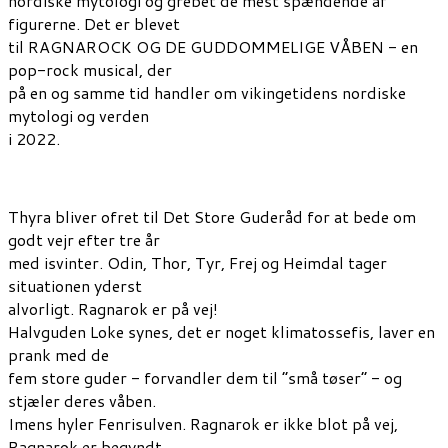
nordiske mytologi og grebet de mest spændende af
figurerne. Det er blevet
til RAGNAROCK OG DE GUDDOMMELIGE VÅBEN - en
pop-rock musical, der
på en og samme tid handler om vikingetidens nordiske
mytologi og verden
i 2022.
Thyra bliver ofret til Det Store Guderåd for at bede om
godt vejr efter tre år
med isvinter. Odin, Thor, Tyr, Frej og Heimdal tager
situationen yderst
alvorligt. Ragnarok er på vej!
Halvguden Loke synes, det er noget klimatossefis, laver en
prank med de
fem store guder - forvandler dem til ”små tøser” - og
stjæler deres våben.
Imens hyler Fenrisulven. Ragnarok er ikke blot på vej,
Ragnarok er begyndt.