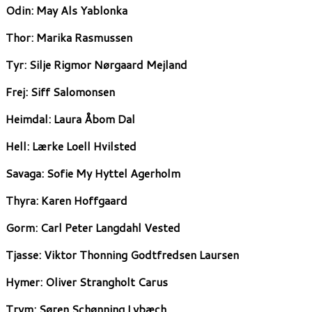
Odin:
May Als Yablonka
Thor:
Marika Rasmussen
Tyr:
Silje Rigmor Nørgaard Mejland
Frej:
Siff Salomonsen
Heimdal:
Laura Åbom Dal
Hell:
Lærke Loell Hvilsted
Savaga:
Sofie My Hyttel Agerholm
Thyra:
Karen Hoffgaard
Gorm:
Carl Peter Langdahl Vested
Tjasse:
Viktor Thonning Godtfredsen Laursen
Hymer:
Oliver Strangholt Carus
Trym:
Søren Schønning Lybæch