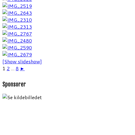
[Show slideshow]
1
2
...
8
►
Sponsorer