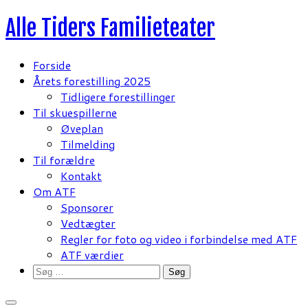
Fortsæt
Alle Tiders Familieteater
til
indhold
Forside
Årets forestilling 2025
Tidligere forestillinger
Til skuespillerne
Øveplan
Tilmelding
Til forældre
Kontakt
Om ATF
Sponsorer
Vedtægter
Regler for foto og video i forbindelse med ATF
ATF værdier
Søg
efter: